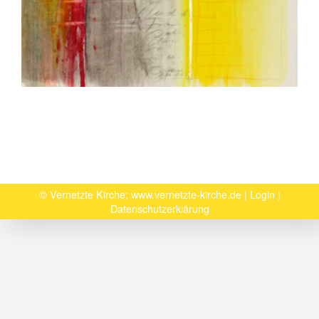
© Vernetzte Kirche;
www.vernetzte-kirche.de
|
Login
|
Datenschutzerklärung